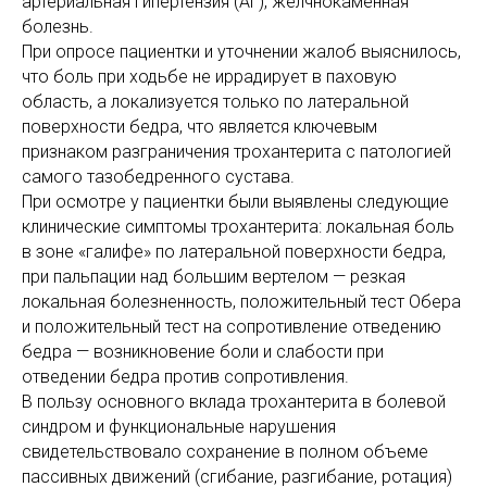
артериальная гипертензия (АГ), желчнокаменная
болезнь.
При опросе пациентки и уточнении жалоб выяснилось,
что боль при ходьбе не иррадирует в паховую
область, а локализуется только по латеральной
поверхности бедра, что является ключевым
признаком разграничения трохантерита с патологией
самого тазобедренного сустава.
При осмотре у пациентки были выявлены следующие
клинические симптомы трохантерита: локальная боль
в зоне «галифе» по латеральной поверхности бедра,
при пальпации над большим вертелом — резкая
локальная болезненность, положительный тест Обера
и положительный тест на сопротивление отведению
бедра — возникновение боли и слабости при
отведении бедра против сопротивления.
В пользу основного вклада трохантерита в болевой
синдром и функциональные нарушения
свидетельствовало сохранение в полном объеме
пассивных движений (сгибание, разгибание, ротация)