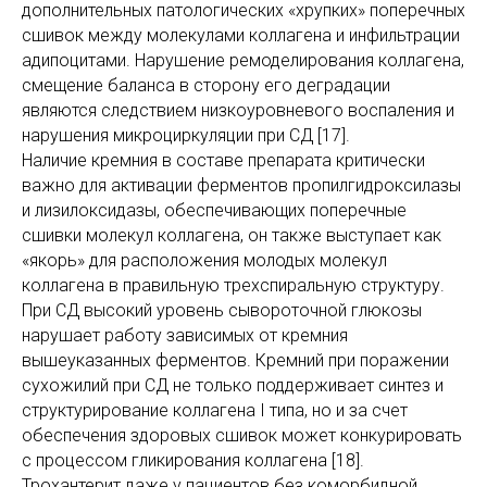
дополнительных патологических «хрупких» поперечных
сшивок между молекулами коллагена и инфильтрации
адипоцитами. Нарушение ремоделирования коллагена,
смещение баланса в сторону его деградации
являются следствием низкоуровневого воспаления и
нарушения микроциркуляции при СД [17].
Наличие кремния в составе препарата критически
важно для активации ферментов пропилгидроксилазы
и лизилоксидазы, обеспечивающих поперечные
сшивки молекул коллагена, он также выступает как
«якорь» для расположения молодых молекул
коллагена в правильную трехспиральную структуру.
При СД высокий уровень сывороточной глюкозы
нарушает работу зависимых от кремния
вышеуказанных ферментов. Кремний при поражении
сухожилий при СД не только поддерживает синтез и
структурирование коллагена I типа, но и за счет
обеспечения здоровых сшивок может конкурировать
с процессом гликирования коллагена [18].
Трохантерит даже у пациентов без коморбидной