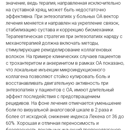
значение, ведь терапия, направленная исключительно
на суставной хрящ, может быть недостаточно
эффективна. При энтезопатиях у больных ОА вектор
лечения меняется и направлен на укрепление связок,
стабилизацию сустава и коррекцию биомеханики.
Терапевтическая стратегия при энтезопатиях наряду с
механотерапией должна включать методы,
стимулирующие ремоделирование коллагеновых
волокон. На примере клинических случаев пациентов
с трохантеритом и анзеринитом в рамках ОА показано,
что локальные инъекции микроиндукционного
коллагена позволяют стойко купировать боль и
восстанавливать двигательную активность при
энтезопатиях у пациентов с ОА, имеют длительный
эффект последействия с предотвращением
рецидивов. На фоне лечения отмечается уменьшение
боли по визуальной аналоговой шкале в 2 раза и
более от исходной, снижение индекса Лекена от 36 до
60%. Хорошая и отличная переносимость и
безопасность локальных инъекций тропоколлагенов