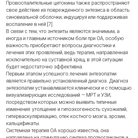
Провоспалительные цитокины также распространяют
свое действие из поврежденного энтезиса в область
синовиальной оболочки, индуцируя или поддерживая
воспаление в ней [7].
В связи с тем, что энтезиты являются значимым, а
иногда и главным источником боли при ОА, особую
важность приобретают вопросы диа­гностики и
лечения этих проявлений, ведь терапия, направленная
исключительно на суставной хрящ, в этой ситуации
будет недостаточно эффективна.
Первым этапом успешного лечения энтезопатии
является правильно установленный диагноз. Диагноз
энтезопатии устанавливается клинически и с помощью
визуализирующих исследований — МРТ и УЗИ,
посредством которых можно выявить типичные
изменения: утолщение и гипоэхогенность сухожилий,
гиперваскуляризацию, отек костного мозга, эрозии,
кальцификаты.
Системная терапия ОА хорошо известна, она
направлена на стимуляцию синтеза протеогликанов и