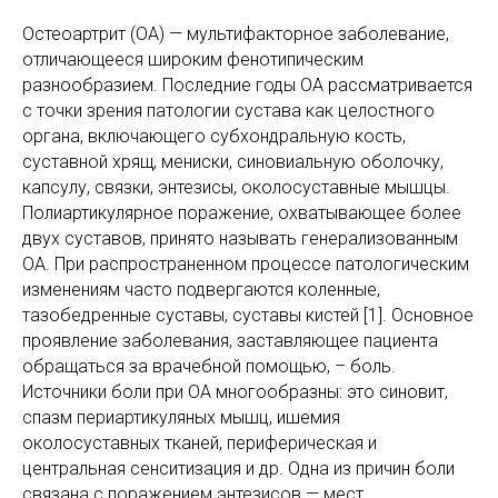
Остеоартрит (ОА) — мультифакторное заболевание,
отличающееся широким фенотипическим
разнообразием. Последние годы ОА рассматривается
с точки зрения патологии сустава как целостного
органа, включающего субхондральную кость,
суставной хрящ, мениски, синовиальную оболочку,
капсулу, связки, энтезисы, околосуставные мышцы.
Полиартикулярное поражение, охватывающее более
двух суставов, принято называть генерализованным
ОА. При распространенном процессе патологическим
изменениям часто подвергаются коленные,
тазобедренные суставы, суставы кистей [1]. Основное
проявление заболевания, заставляющее пациента
обращаться за врачебной помощью, – боль.
Источники боли при ОА многообразны: это синовит,
спазм периартикуляных мышц, ишемия
околосуставных тканей, периферическая и
центральная сенситизация и др. Одна из причин боли
связана с поражением энтезисов — мест