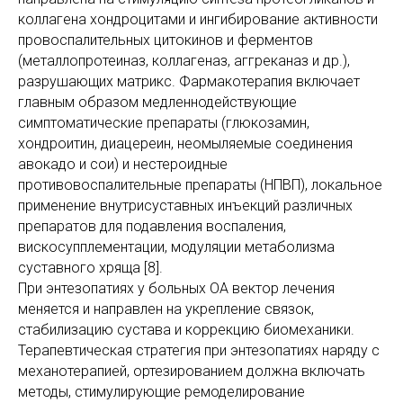
коллагена хондроцитами и ингибирование активности
провоспалительных цитокинов и ферментов
(металлопротеиназ, коллагеназ, аггреканаз и др.),
разрушающих матрикс. Фармакотерапия включает
главным образом медленнодействующие
симптоматические препараты (глюкозамин,
хондроитин, диацереин, неомыляемые соединения
авокадо и сои) и нестероидные
противовоспалительные препараты (НПВП), локальное
применение внутрисуставных инъекций различных
препаратов для подавления воспаления,
вискосупплементации, модуляции метаболизма
суставного хряща [8].
При энтезопатиях у больных ОА вектор лечения
меняется и направлен на укрепление связок,
стабилизацию сустава и коррекцию биомеханики.
Терапевтическая стратегия при энтезопатиях наряду с
механотерапией, ортезированием должна включать
методы, стимулирующие ремоделирование