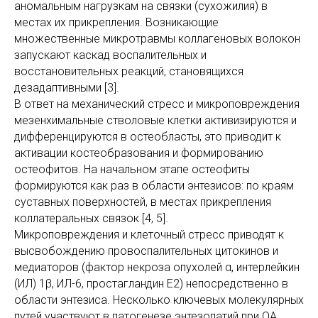
аномальным нагрузкам на связки (сухожилия) в
местах их прикрепления. Возникающие
множественные микротравмы коллагеновых волокон
запускают каскад воспалительных и
восстановительных реакций, становящихся
дезадаптивными [3].
В ответ на механический стресс и микроповреждения
мезенхимальные стволовые клетки активизируются и
дифференцируются в остеобласты, это приводит к
активации костеобразования и формированию
остеофитов. На начальном этапе остеофиты
формируются как раз в области энтезисов: по краям
суставных поверхностей, в местах прикрепления
коллатеральных связок [4, 5].
Микроповреждения и клеточный стресс приводят к
высвобождению провоспалительных цитокинов и
медиаторов (фактор некроза опухолей α, интерлейкин
(ИЛ) 1β, ИЛ-6, простагландин Е2) непосредственно в
области энтезиса. Несколько ключевых молекулярных
путей участвуют в патогенезе энтезопатий при ОА.