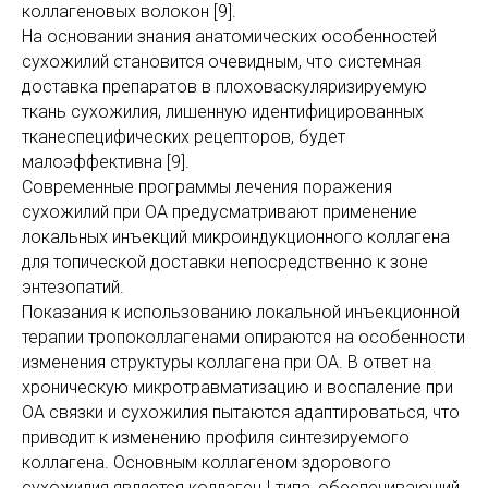
коллагеновых волокон [9].
На основании знания анатомических особенностей
сухожилий становится очевидным, что системная
доставка препаратов в плоховаскуляризируемую
ткань сухожилия, лишенную идентифицированных
тканеспе­ци­фических рецепторов, будет
малоэффективна [9].
Современные программы лечения поражения
сухожилий при ОА предусматривают применение
локальных инъекций микроиндукционного коллагена
для топической доставки непосредственно к зоне
энтезопатий.
Показания к использованию локальной инъекционной
терапии тропоколлагенами опираются на особенности
изменения структуры коллагена при ОА. В ответ на
хроническую микротравматизацию и воспаление при
ОА связки и сухожилия пытаются адаптироваться, что
приводит к изменению профиля синтезируемого
коллагена. Основным коллагеном здорового
сухожилия является коллаген I типа, обеспечивающий