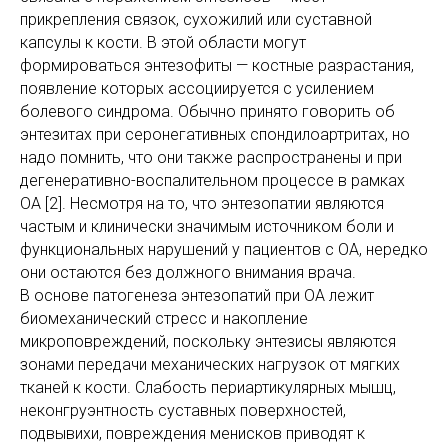
прикрепления связок, сухожилий или суставной
капсулы к кости. В этой области могут
формироваться энтезофиты — костные разрастания,
появление которых ассоциируется с усилением
болевого синдрома. Обычно принято говорить об
энтезитах при серонегативных спондилоартритах, но
надо помнить, что они также распространены и при
дегенеративно-воспалительном процессе в рамках
ОА [2]. Несмотря на то, что энтезопатии являются
частым и клинически значимым источником боли и
функциональных нарушений у пациентов с ОА, нередко
они остаются без должного внимания врача.
В основе патогенеза энтезопатий при ОА лежит
биомеханический стресс и накопление
микроповреждений, поскольку энтезисы являются
зонами передачи механических нагрузок от мягких
тканей к кости. Слабость периартикулярных мышц,
неконгруэнтность суставных поверхностей,
подвывихи, повреждения менисков приводят к