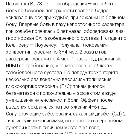
Пациентка В., 78 лет. При обращении — жалобы на
боль по боковой поверхности правого бедра,
усиливающуюся при ходьбе, при лежании на больном
боку. Впервые боль в паху непостоянного характера
при ходьбе появилась 6 лет назад, обследована, диа­
гностирован ОА тазобедренного сустава, II стадии по
Келлгрену — Лоуренсу. Получала глюкозамин,
хондроитин курсами по 3–4 мес. 2 раза в год,
диацереин курсами по 4 мес. 1 раз в год, различные
НПВП по требованию, магнитолазер на область
тазобедренного сустава. По поводу трохантерита
несколько раз локально вводились топические
глюкокортикостероиды (ГКС): триамцинолон,
бетаметазон с положительным эффектом в виде
уменьшения интенсивности боли. Эффект после
введения сохранялся на протяжении 4–6 нед.
Сопутствующие заболевания: сахарный диабет (СД) 2
типа инсулиннезависимый, остеопороз с переломом
лучевой кости в типичном месте в 64 года,