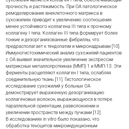
прочность и растяжимость. При ОА патологическое
ремоделирование внеклеточного матрикса в
сухожилиях приводит к увеличению соотношения
менее устойчивого коллагена III типа к прочному
коллагену I типа. Коллаген III типа формирует более
тонкие и дезорганизованные фибриллы, что
предрасполагает к тендопатии и микронадрывам [10].
Иммуногистохимический анализ сухожилий пациентов
с ОА выявил значительное увеличение экспрессии
матриксных металлопротеиназ (ММП) 1 и ММП-13. Эти
ферменты расщепляют коллаген I типа, ослабляя
соединительную ткань [11]. Гистологическое
исследование сухожилий у больных ОА
демонстрирует выраженную дезорганизацию
коллагеновых волокон, выражающуюся в потере
параллельной ориентации, разволокнении и
увеличении пространств между пучками [12].
В исследованиях in vitro было показано, что
обработка теноцитов микроиндукционным