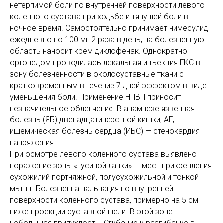
нетерпимой боли по внутренней поверхности левого
коленного сустава при ходьбе и тянущей боли в
ночное время. Самостоятельно принимает нимесулид
ежедневно по 100 мг 2 раза в день, на болезненную
область наносит крем диклофенак. Однократно
ортопедом проводилась локальная инъекция ГКС в
зону болезненности в околосуставные ткани с
кратковременным в течение 7 дней эффектом в виде
уменьшения боли. Применение НПВП приносит
незначительное облегчение. В анамнезе язвенная
болезнь (ЯБ) двенадцатиперстной кишки, АГ,
ишемическая болезнь сердца (ИБС) — стенокардия
напряжения.
При осмотре левого коленного сустава выявлено
поражение зоны «гусиной лапки» — мест прикрепления
сухожилий портняжной, полусухожильной и тонкой
мышц. Болезненна пальпация по внутренней
поверхности коленного сустава, примерно на 5 см
ниже проекции суставной щели. В этой зоне —
небольшая припухлость. Сгибание и разгибание в