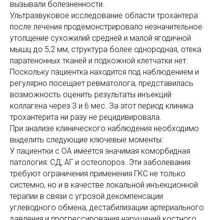
вызывали болезненности.
Ультразвуковое исследование области трохантера
после лечения продемонстрировало незначительное
утолщение сухожилий средней и малой ягодичной
мышц до 5,2 мм, структура более однородная, отека
паратенонных тканей и подкожной клетчатки нет.
Поскольку пациентка находится под наблюдением и
регулярно посещает ревматолога, представилась
возможность оценить результаты инъекций
коллагена через 3 и 6 мес. За этот период клиника
трохантерита ни разу не рецидивировала.
При анализе клинического наблюдения необходимо
выделить следующие ключевые моменты:
У пациентки с ОА имеется значимая коморбидная
патология: СД, АГ и остеопороз. Эти заболевания
требуют ограничения применения ГКС не только
системно, но и в качестве локальной инъекционной
терапии в связи с угрозой декомпенсации
углеводного обмена, дестабилизации артериального
давления и прогрессирования нарушений костного