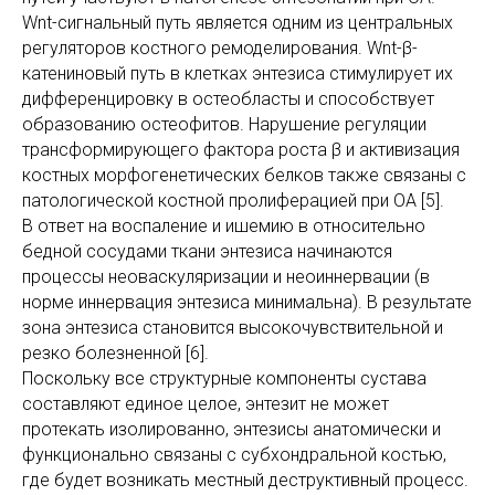
Wnt-сигнальный путь является одним из центральных
регуляторов костного ремоделирования. Wnt-β-
катениновый путь в клетках энтезиса стимулирует их
дифференцировку в остеобласты и способствует
образованию остеофитов. Нарушение регуляции
трансформирующего фактора роста β и активизация
костных морфогенетических белков также связаны с
патологической костной пролиферацией при ОА [5].
В ответ на воспаление и ишемию в относительно
бедной сосудами ткани энтезиса начинаются
процессы неоваскуляризации и неоиннервации (в
норме иннервация энтезиса минимальна). В результате
зона энтезиса становится высокочувствительной и
резко болезненной [6].
Поскольку все структурные компоненты сустава
составляют единое целое, энтезит не может
протекать изолированно, энтезисы анатомически и
функционально связаны с субхондральной костью,
где будет возникать местный деструктивный процесс.